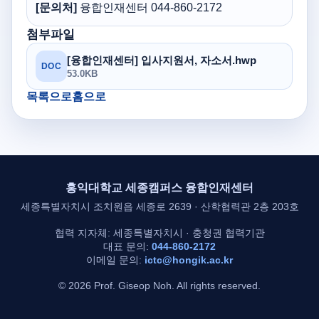
[문의처]
융합인재센터 044-860-2172
첨부파일
[융합인재센터] 입사지원서, 자소서.hwp
DOC
53.0KB
목록으로
홈으로
홍익대학교 세종캠퍼스 융합인재센터
세종특별자치시 조치원읍 세종로 2639 · 산학협력관 2층 203호
협력 지자체: 세종특별자치시 · 충청권 협력기관
대표 문의:
044-860-2172
이메일 문의:
ictc@hongik.ac.kr
© 2026 Prof. Giseop Noh. All rights reserved.