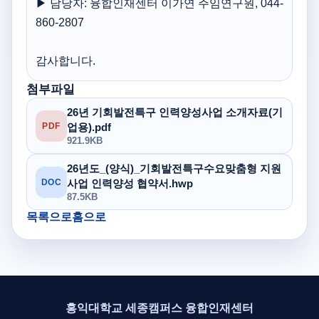
▶ 담당자: 융합인재센터 이가연 주임연구원, 044-
860-2807
감사합니다.
첨부파일
26년 기회발전특구 인력양성사업 소개자료(기
업용).pdf
PDF
921.9KB
26년도_(양식)_기회발전특구수요맞춤형 지원
사업 인력양성 협약서.hwp
DOC
87.5KB
목록으로
홈으로
홍익대학교 세종캠퍼스 융합인재센터