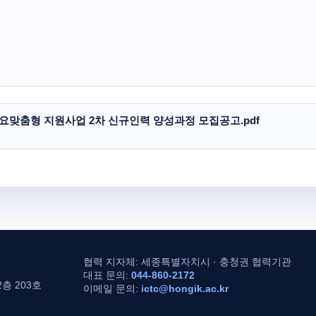
수요맞춤형 지원사업 2차 신규인력 양성과정 모집공고.pdf
협력 지자체: 세종특별자치시 · 충청권 협력기관
대표 문의:
044-860-2172
층 203호
이메일 문의:
ictc@hongik.ac.kr