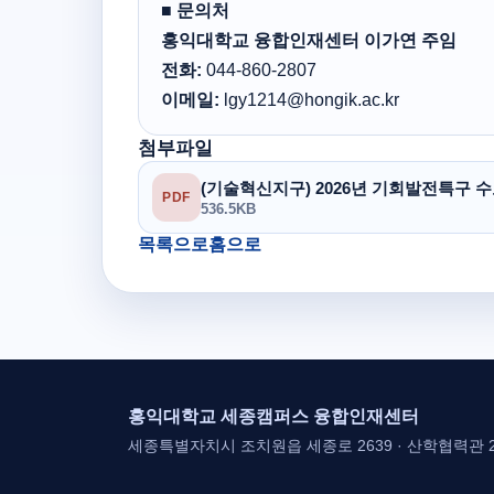
■ 문의처
홍익대학교 융합인재센터 이가연 주임
전화:
044-860-2807
이메일:
lgy1214@hongik.ac.kr
첨부파일
(기술혁신지구) 2026년 기회발전특구 
PDF
536.5KB
목록으로
홈으로
홍익대학교 세종캠퍼스 융합인재센터
세종특별자치시 조치원읍 세종로 2639 · 산학협력관 2